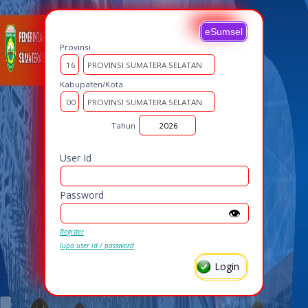
eSumsel
Provinsi
Kabupaten/Kota
Tahun
User Id
Password
👁️
Register
lupa user id / password